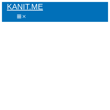
KANIT.ME
Skip
to
content